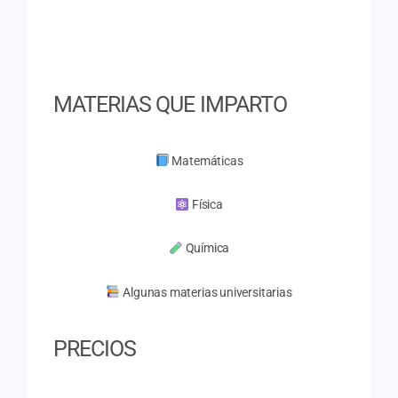
estudiantes a superar bloqueos, recuperar la
confianza y mejorar sus resultados
académicos.
MATERIAS QUE IMPARTO
Matemáticas
Física
Química
Algunas materias universitarias
PRECIOS