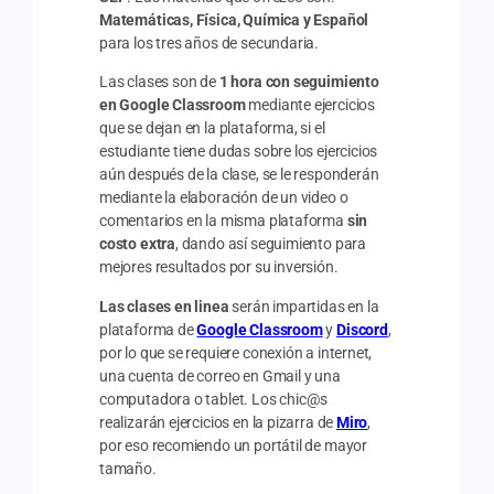
Matemáticas, Física, Química y Español
para los tres años de secundaria.
Las clases son de
1 hora con seguimiento
en Google Classroom
mediante ejercicios
que se dejan en la plataforma, si el
estudiante tiene dudas sobre los ejercicios
aún después de la clase, se le responderán
mediante la elaboración de un video o
comentarios en la misma plataforma
sin
costo extra
, dando así seguimiento para
mejores resultados por su inversión.
Las clases en linea
serán impartidas en la
plataforma de
Google Classroom
y
Discord
,
por lo que se requiere conexión a internet,
una cuenta de correo en Gmail y una
computadora o tablet. Los chic@s
realizarán ejercicios en la pizarra de
Miro
,
por eso recomiendo un portátil de mayor
tamaño.