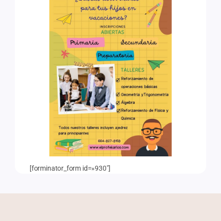
[forminator_form id=»930″]