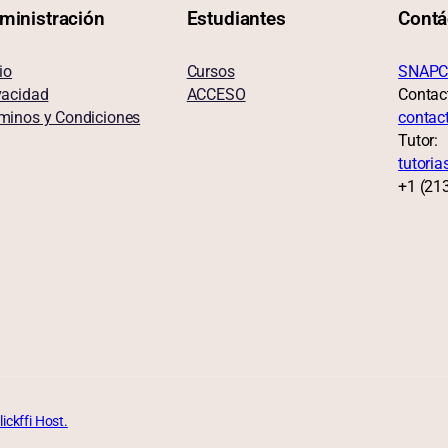
ministración
Estudiantes
Contá
io
Cursos
SNAPC
vacidad
ACCESO
Contac
minos y Condiciones
contac
Tutor:
tutori
+1 (21
lickffi Host.