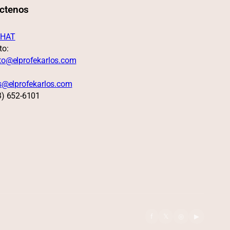
ctenos
HAT
to:
to@elprofekarlos.com
as@elprofekarlos.com
3) 652-6101
f
𝕏
◎
▶